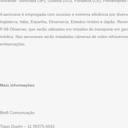
Vulcanair: Sorocaba (SP), Goiânia (GO), Fortaleza (CE), Florianópolis 
A aeronave é empregada com sucesso e extrema eficiência por diver
Inglaterra, Itália, Espanha, Dinamarca, Estados Unidos e Japão. Rece
P-68 Observer, que serão utilizados em missões de transporte em ge
médica. Nas aeronaves serão instaladas câmeras de vídeo infravermelh
embarcações.
Mais informações
BtoB Comunicação
Tiago Dupim – 11 98375-6542