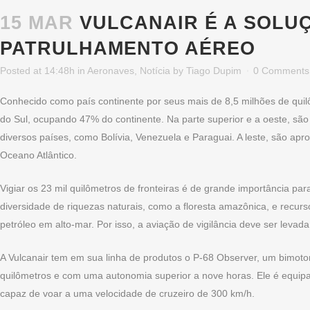
15 MAR
VULCANAIR É A SOLU
PATRULHAMENTO AÉREO
Posted at 14:48h
in
Aeronaves
,
Notícia
by
Tiago Dupim
0 Comments
Conhecido como país continente por seus mais de 8,5 milhões de quil
do Sul, ocupando 47% do continente. Na parte superior e a oeste, são
diversos países, como Bolívia, Venezuela e Paraguai. A leste, são apr
Oceano Atlântico.
Vigiar os 23 mil quilômetros de fronteiras é de grande importância p
diversidade de riquezas naturais, como a floresta amazônica, e recur
petróleo em alto-mar. Por isso, a aviação de vigilância deve ser levada 
A Vulcanair tem em sua linha de produtos o P-68 Observer, um bimoto
quilômetros e com uma autonomia superior a nove horas. Ele é equi
capaz de voar a uma velocidade de cruzeiro de 300 km/h.