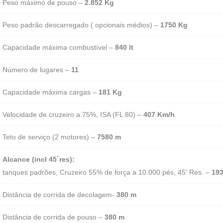
Peso máximo de pouso –
2.852 Kg
Peso padrão descarregado
( opcionais médios) –
1750 Kg
Capacidade máxima combustível –
840 lt
Número de lugares –
11
Capacidade máxima cargas –
181 Kg
Velocidade de cruzeiro a 75%, ISA (FL 80) –
407 Km/h
Teto de serviço (2 motores) –
7580 m
Alcance (incl 45´res):
tanques padrões, Cruzeiro 55% de força a 10.000 pés, 45′ Res. –
19
Distância de corrida de decolagem-
380 m
Distância de corrida de pouso –
380 m