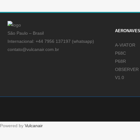
AERONAVE
São Paulo – Brasil
Internacional: +44 7956 137197 (whatsapp)
A-VIATOR
contato@vulcanair.com.br
P68C
P68R
OBSERVER
V1.0
Powered by
Vulcanair