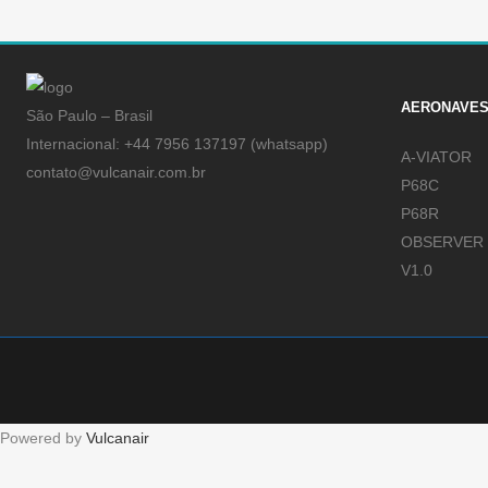
AERONAVE
São Paulo – Brasil
Internacional: +44 7956 137197 (whatsapp)
A-VIATOR
contato@vulcanair.com.br
P68C
P68R
OBSERVER
V1.0
Powered by
Vulcanair