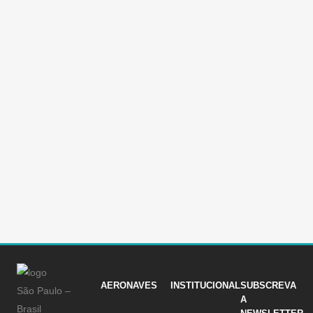
ACORDO COM A VULCANAIR
EQUIPAME
AIRCRAFT
A Vulcanair c
Marinha Chilena formaliza acordo com a
Observer enc
Vulcanair Aircraft Remo de Feo (CEO Vulcanair
trarão o sistem
Itália) & Almirante Enrique Larranãga Martin (
equipamento s
Marinha Chilena) A Marinha chilena recebeu o
condições geo
primeiro Vulcanair Observer, aeronave bimotora
6.000 quilômet
italiana que será empregada em missões de
consequentem
patrulha, busca e salvamento, transporte,
a trabalho...
reconhecimento e evacuação médica....
10 Maio, 201
05 Julho, 2016
/
0 Comments
AERONAVES
INSTITUCIONAL
SUBSCREVA
São Paulo –
A
Brasil