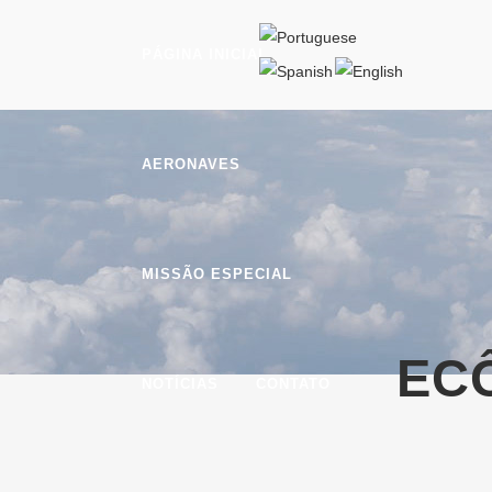
PÁGINA INICIAL
AERONAVES
MISSÃO ESPECIAL
EC
NOTÍCIAS
CONTATO