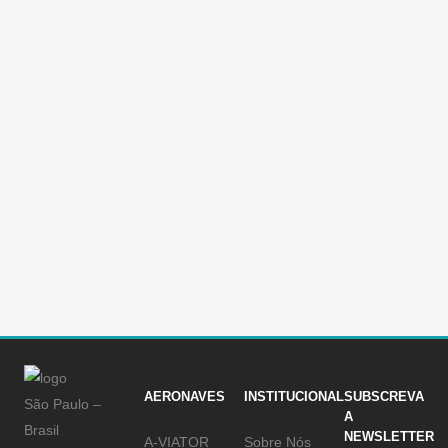
VULCANAIR DISPUTA MERCADO
ABANDONADO PELA EMBRAER
Fabricante italiana investe no Brasil para atrair
clientes nos setores da aviação geral e militar As
aeronaves da linha P-68 são o principal produto
da empresa italiana (Vulcanair) Antes de se
tornar a terceira maior fabricante de aviões do
mundo, a Embraer trilhou um longo caminho
com...
11 Março, 2016
/
0 Comments
AERONAVES
INSTITUCIONAL
SUBSCREVA
São Paulo –
A
Brasil
NEWSLETTER
A-VIATOR
Sobre Nós