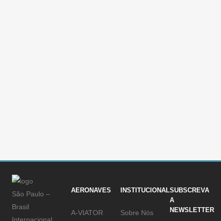
EQUIPAMENTO NA MARINHA
A Vulcanair confirmou que as sete aeronaves
Observer encomendadas pela Marinha chilena
trarão o sistema life rafts (bote salva-vidas). O
equipamento será ideal para atender as
condições geográficas do país. Com mais de
6.000 quilômetros de litoral e,
consequentemente, muitos barcos em operação
a trabalho...
10 Maio, 2016
/
0 Comments
AERONAVES
INSTITUCIONAL
SUBSCREVA
São Paulo –
A
Brasil
NEWSLETTER
A-VIATOR
Sobre Nós
Internacional