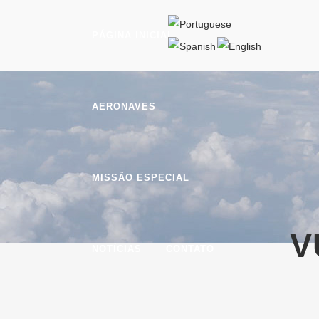
PÁGINA INICIAL
AERONAVES
MISSÃO ESPECIAL
V
NOTÍCIAS
CONTATO