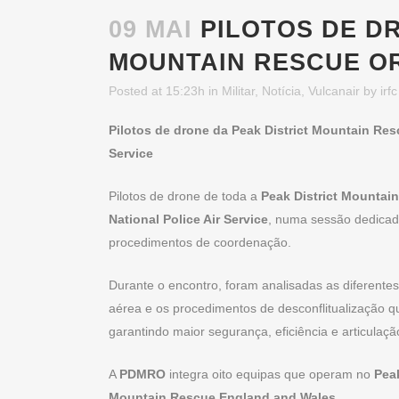
09 MAI
PILOTOS DE DR
MOUNTAIN RESCUE O
Posted at 15:23h
in
Militar
,
Notícia
,
Vulcanair
by
irfc
Pilotos de drone da Peak District Mountain Res
Service
Pilotos de drone de toda a
Peak District Mountai
National Police Air Service
, numa sessão dedicada
procedimentos de coordenação.
Durante o encontro, foram analisadas as diferent
aérea e os procedimentos de desconflitualização 
garantindo maior segurança, eficiência e articulaçã
A
PDMRO
integra oito equipas que operam no
Peak
Mountain Rescue England and Wales
.