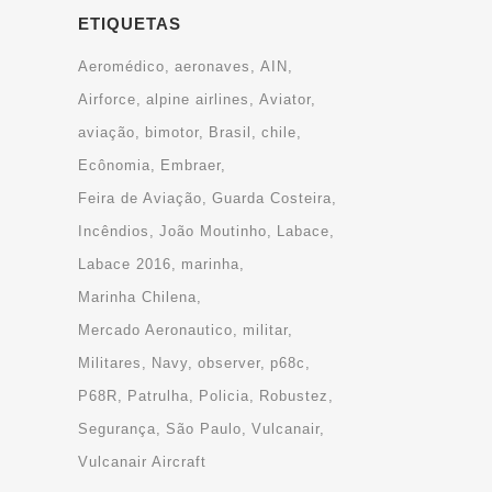
ETIQUETAS
Aeromédico
aeronaves
AIN
Airforce
alpine airlines
Aviator
aviação
bimotor
Brasil
chile
Ecônomia
Embraer
Feira de Aviação
Guarda Costeira
Incêndios
João Moutinho
Labace
Labace 2016
marinha
Marinha Chilena
Mercado Aeronautico
militar
Militares
Navy
observer
p68c
P68R
Patrulha
Policia
Robustez
Segurança
São Paulo
Vulcanair
Vulcanair Aircraft