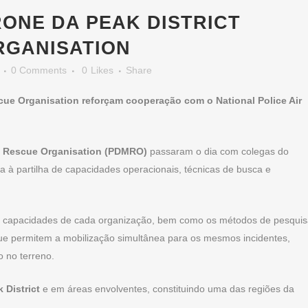
ONE DA PEAK DISTRICT
RGANISATION
0 Comments
0
Likes
Share
cue Organisation reforçam cooperação com o National Police Air
n Rescue Organisation (PDMRO)
passaram o dia com colegas do
 à partilha de capacidades operacionais, técnicas de busca e
es capacidades de cada organização, bem como os métodos de pesqui
que permitem a mobilização simultânea para os mesmos incidentes,
o no terreno.
 District
e em áreas envolventes, constituindo uma das regiões da