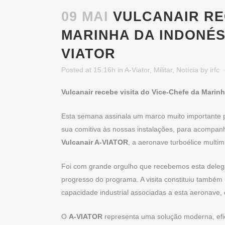
09 MAI
VULCANAIR REC
MARINHA DA INDONÉS
VIATOR
Posted at 15:16h
in
A-Viator
,
Militar
,
Notícia
by
irfc
Vulcanair recebe visita do Vice-Chefe da Mari
Esta semana assinala um marco muito importante pa
sua comitiva às nossas instalações, para acompa
Vulcanair A-VIATOR
, a aeronave turboélice multi
Foi com grande orgulho que recebemos esta delega
progresso do programa. A visita constituiu també
capacidade industrial associadas a esta aeronave,
O
A-VIATOR
representa uma solução moderna, efic