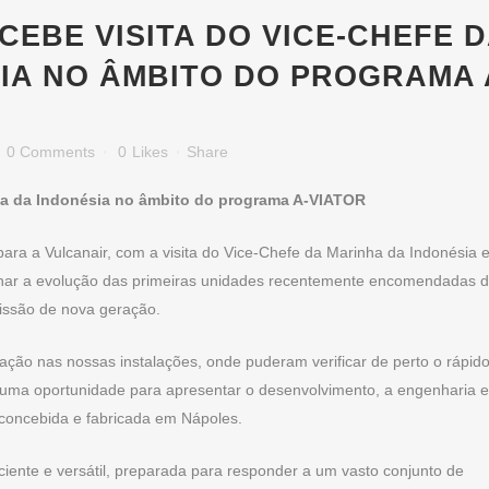
EBE VISITA DO VICE-CHEFE 
IA NO ÂMBITO DO PROGRAMA 
0 Comments
0
Likes
Share
nha da Indonésia no âmbito do programa A-VIATOR
ra a Vulcanair, com a visita do Vice-Chefe da Marinha da Indonésia 
nhar a evolução das primeiras unidades recentemente encomendadas 
missão de nova geração.
ção nas nossas instalações, onde puderam verificar de perto o rápid
m uma oportunidade para apresentar o desenvolvimento, a engenharia e
 concebida e fabricada em Nápoles.
iente e versátil, preparada para responder a um vasto conjunto de