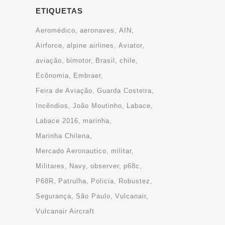
ETIQUETAS
Aeromédico
aeronaves
AIN
Airforce
alpine airlines
Aviator
aviação
bimotor
Brasil
chile
Ecônomia
Embraer
Feira de Aviação
Guarda Costeira
Incêndios
João Moutinho
Labace
Labace 2016
marinha
Marinha Chilena
Mercado Aeronautico
militar
Militares
Navy
observer
p68c
P68R
Patrulha
Policia
Robustez
Segurança
São Paulo
Vulcanair
Vulcanair Aircraft