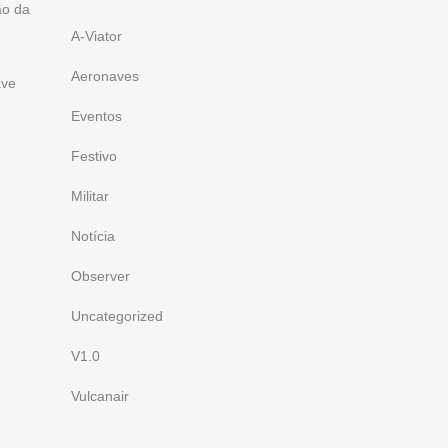
ão da
A-Viator
Aeronaves
ave
Eventos
Festivo
Militar
Notícia
Observer
Uncategorized
V1.0
Vulcanair