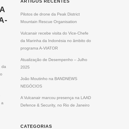
ARTIGOS RECENTES
DA
Pilotos de drone da Peak District
A-
Mountain Rescue Organisation
Vulcanair recebe visita do Vice-Chefe
da Marinha da Indonésia no âmbito do
programa A-VIATOR
Atualização de Desempenho – Julho
e da
2025
do
João Moutinho na BANDNEWS
NEGÓCIOS
o
A Vulcanair marcou presença na LAAD
 a
Defence & Security, no Rio de Janeiro
CATEGORIAS