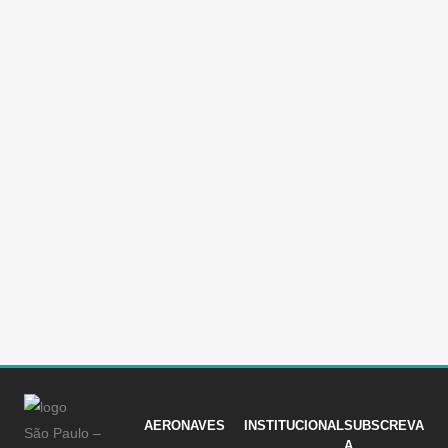
O SEGREDO ESTÁ NA PREVENÇÃO
O SEGREDO ESTÁ NA PREVENÇÃO Vulcanair
Observer o mais indicado para missões de :
Desmatamento Fogos Florestais e Urbanos
Salvamento Marítimo e Terrestre Mapeamento
Urbano e Rural Transmissão de Imagens
Fotogrametria Patrulhamento de fronteiras e
rodovias Controlo de eventos em massa
Autonomia de 9h e um consumo de 70 litros por
hora fazem do Observer o...
17 Agosto, 2016
/
0 Comments
AERONAVES
INSTITUCIONAL
SUBSCREVA
São Paulo –
A