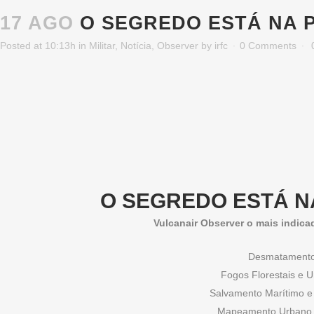
17 AGO
O SEGREDO ESTÁ NA 
Posted at 10:13h
in
Militar
,
Notícia
,
Observer
by
irfc
0 Comments
O SEGREDO ESTÁ 
Vulcanair Observer o mais indica
Desmatament
Fogos Florestais e 
Salvamento Marítimo e 
Mapeamento Urbano 