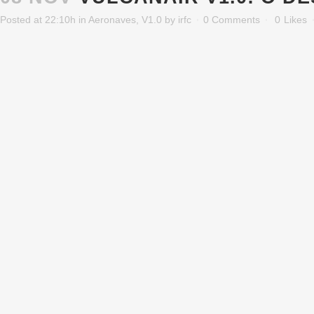
Posted at 22:10h
in
Aeronaves
,
V1.0
by
irfc
0 Comments
0
Likes