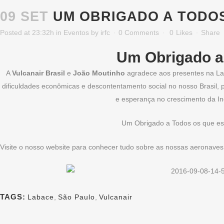
09 SET
UM OBRIGADO A TODO
Posted at 23:32h
in
Eventos
by
irfc
0 Comments
0
Likes
Share
Um Obrigado 
A
Vulcanair Brasil
e
João Moutinho
agradece aos presentes na L
dificuldades econômicas e descontentamento social no nosso Brasil, 
e esperança no crescimento da In
Um Obrigado a Todos os que es
Visite o nosso website para conhecer tudo sobre as nossas aeronave
TAGS:
Labace
,
São Paulo
,
Vulcanair