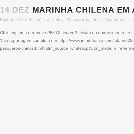
14 DEZ
MARINHA CHILENA EM
Posted at 01:32h
in
Militar
,
Notícia
,
Observer
by
irfc
0 Comments
Chile implanta aeronave P68 Observer 2 devido ao aparecimento de
Veja reportagem completa em https://www.infodefensa.com/latam/2020/
pesqueros-chinos.html?utm_source=whatsapp&utm_medium=referra