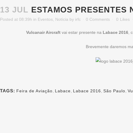
13 JUL
ESTAMOS PRESENTES N
Posted at 08:39h
in
Eventos
,
Notícia
by
irfc
0 Comments
0
Likes
Vulcanair Aircraft
vai estar presente na
Labace 2016
, 
Brevemente daremos mais
TAGS:
Feira de Aviação
,
Labace
,
Labace 2016
,
São Paulo
,
Vu