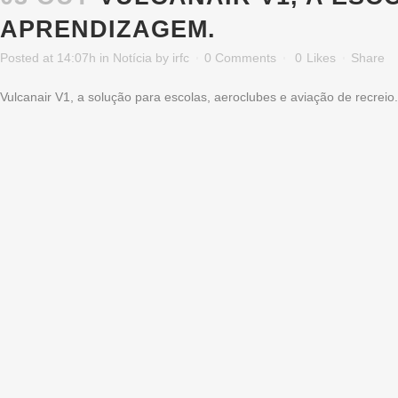
APRENDIZAGEM.
Posted at 14:07h
in
Notícia
by
irfc
0 Comments
0
Likes
Share
Vulcanair V1, a solução para escolas, aeroclubes e aviação de recreio.