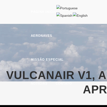
PÁGINA INICIAL
AERONAVES
MISSÃO ESPECIAL
VULCANAIR V1, 
NOTÍCIAS
CONTATO
APR