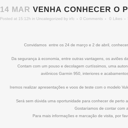
14 MAR
VENHA CONHECER O P
Posted at 15:12h
in
Uncategorized
by
irfc
0 Comments
0
Likes
Convidamos entre os 24 de março e 2 de abril, conhecer
Da segurança à economia, entre outras vantagens, os aviões d
Contam com um pouso e decolagem curtíssimos, uma auton
aviônicos Garmin 950, interiores e acabamentos 
Iremos realizar apresentações e voos de teste com o modelo V
Será sem dúvida uma oportunidade para conhecer de perto a
Gostaríamos de contar com a
Para mais informações e marcação de visita, por fa